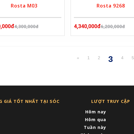
Rosta M03
Rosta 9268
0,000đ
4,340,000đ
4,300,000đ
6,200,000đ
3
«
1
2
4
(curre
G GIÁ TỐT NHẤT TẠI SÓC
LƯỢT TRUY CẬP
Hôm nay
Hôm qua
Tuần này