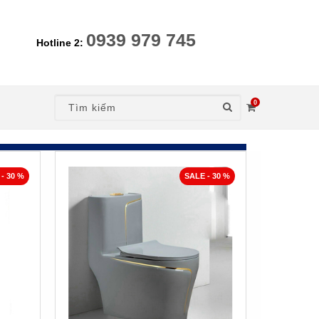
0939 979 745
Hotline 2:
0
- 30 %
SALE - 30 %