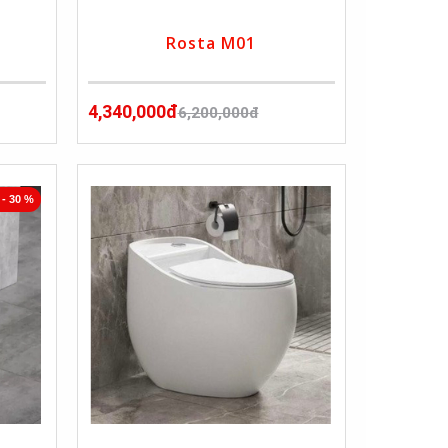
Rosta M01
4,340,000đ
6,200,000đ
- 30 %