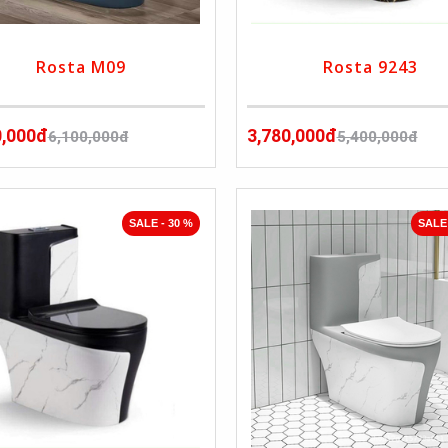
Rosta M09
Rosta 9243
0,000đ
3,780,000đ
6,100,000đ
5,400,000đ
SALE - 30 %
SALE 