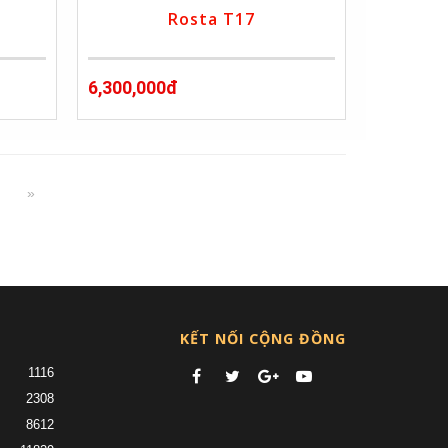
Rosta T17
6,300,000đ
5
»
nt)
KẾT NỐI CỘNG ĐỒNG
1116
2308
8612