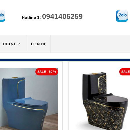
0941405259
Hotline 1:
Ỹ THUẬT
LIÊN HỆ
SALE - 30 %
SALE 