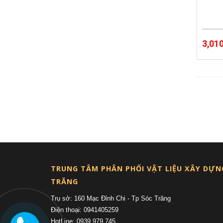
3,01
TRUNG TÂM PHÂN PHỐI VẬT LIỆU XÂY DỰN
TRĂNG
Trụ sở: 160 Mạc Đỉnh Chi - Tp Sóc Trăng
Điện thoại: 0941405259
HotLine: 0939 979 745