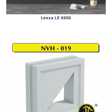
Lexxa LX 6606
Nhấn để xem