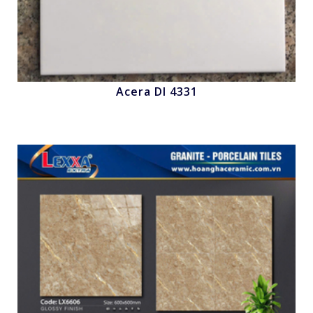
Acera Dl 4331
Nhấn để xem