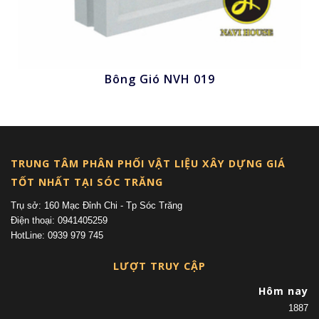
Bông Gió NVH 019
Nhấn để xem
TRUNG TÂM PHÂN PHỐI VẬT LIỆU XÂY DỰNG GIÁ
TỐT NHẤT TẠI SÓC TRĂNG
Trụ sở: 160 Mạc Đỉnh Chi - Tp Sóc Trăng
Điện thoại: 0941405259
HotLine: 0939 979 745
LƯỢT TRUY CẬP
Hôm nay
1887