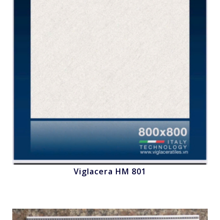
Viglacera HM 801
Nhấn để xem