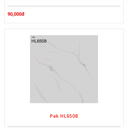
90,000đ
Pak HL6508