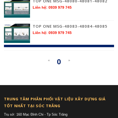
TOP ONE MSG-48080-48081-48082
Liên hệ: 0939 979 745
TOP ONE MSG-48083-48084-48085
Liên hệ: 0939 979 745
0
«
»
(current)
TRUNG TÂM PHÂN PHỐI VẬT LIỆU XÂY DỰNG GIÁ
TỐT NHẤT TẠI SÓC TRĂNG
Trụ sở: 160 Mạc Đỉnh Chi - Tp Sóc Trăng