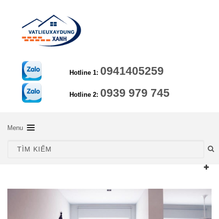
0941405259
Hotline 1:
0939 979 745
Hotline 2:
Menu
TRANG CHỦ
SẢN PHẨM
HƯỚNG DẪN KỸ THUẬT
LIÊN HỆ