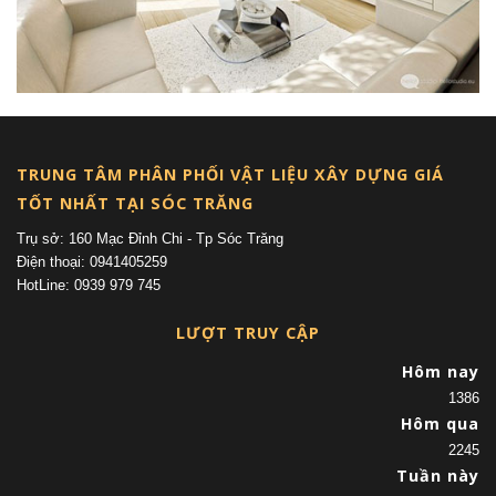
TRUNG TÂM PHÂN PHỐI VẬT LIỆU XÂY DỰNG GIÁ
TỐT NHẤT TẠI SÓC TRĂNG
Trụ sở: 160 Mạc Đỉnh Chi - Tp Sóc Trăng
Điện thoại: 0941405259
HotLine: 0939 979 745
LƯỢT TRUY CẬP
Hôm nay
1386
Hôm qua
2245
Tuần này