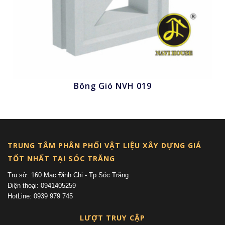
Bông Gió NVH 019
Nhấn để xem
TRUNG TÂM PHÂN PHỐI VẬT LIỆU XÂY DỰNG GIÁ
TỐT NHẤT TẠI SÓC TRĂNG
Trụ sở: 160 Mạc Đỉnh Chi - Tp Sóc Trăng
Điện thoại: 0941405259
HotLine: 0939 979 745
LƯỢT TRUY CẬP