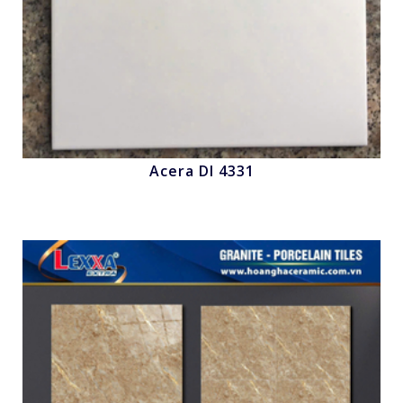
Acera Dl 4331
Nhấn để xem