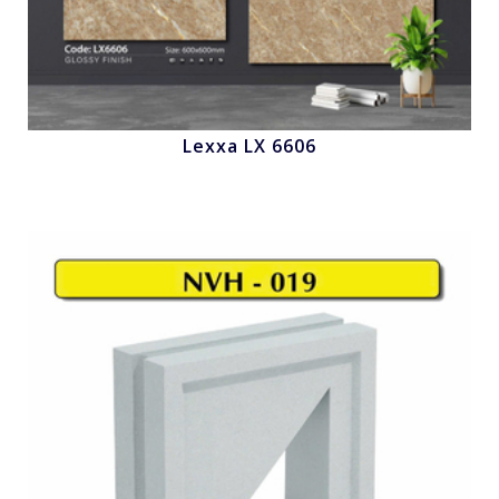
Lexxa LX 6606
Nhấn để xem