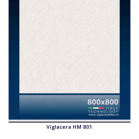
Viglacera HM 801
Nhấn để xem