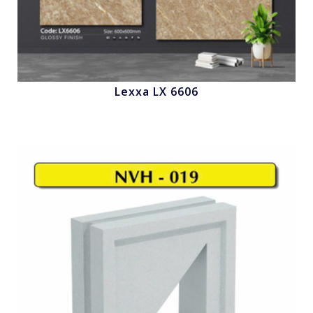
Lexxa LX 6606
Nhấn để xem