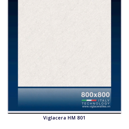
Viglacera HM 801
Nhấn để xem