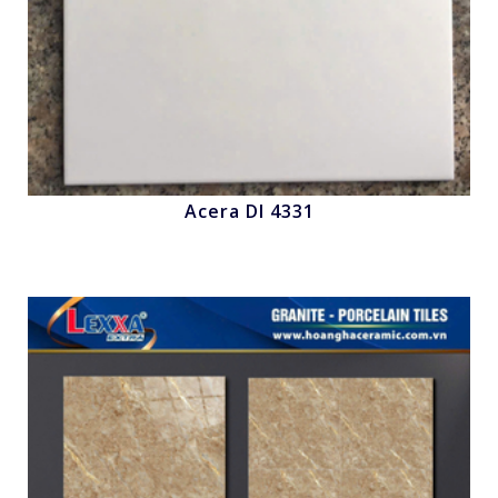
Acera Dl 4331
Nhấn để xem