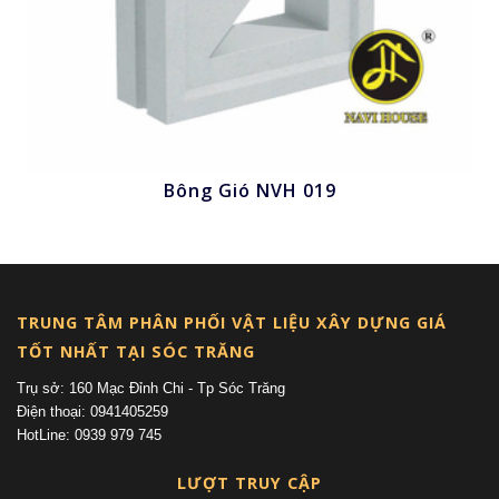
Bông Gió NVH 019
Nhấn để xem
TRUNG TÂM PHÂN PHỐI VẬT LIỆU XÂY DỰNG GIÁ
TỐT NHẤT TẠI SÓC TRĂNG
Trụ sở: 160 Mạc Đỉnh Chi - Tp Sóc Trăng
Điện thoại: 0941405259
HotLine: 0939 979 745
LƯỢT TRUY CẬP