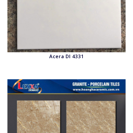
Acera Dl 4331
Nhấn để xem