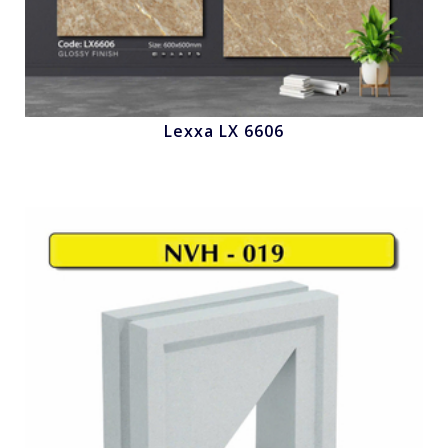
Lexxa LX 6606
Nhấn để xem