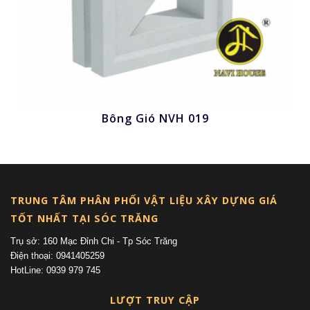
Bông Gió NVH 019
Nhấn để xem
TRUNG TÂM PHÂN PHỐI VẬT LIỆU XÂY DỰNG GIÁ
TỐT NHẤT TẠI SÓC TRĂNG
Trụ sở: 160 Mạc Đỉnh Chi - Tp Sóc Trăng
Điện thoại: 0941405259
HotLine: 0939 979 745
LƯỢT TRUY CẬP