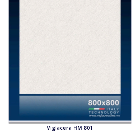
Viglacera HM 801
Nhấn để xem