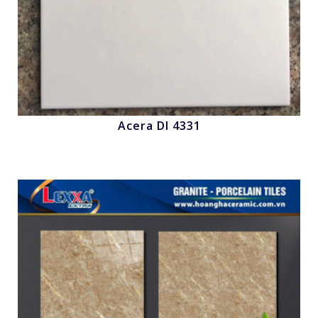
Acera Dl 4331
Nhấn để xem