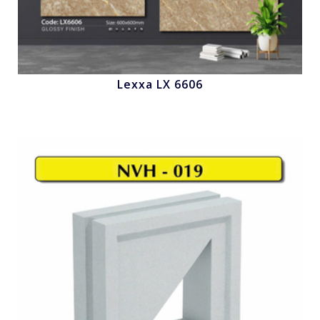
Lexxa LX 6606
Nhấn để xem