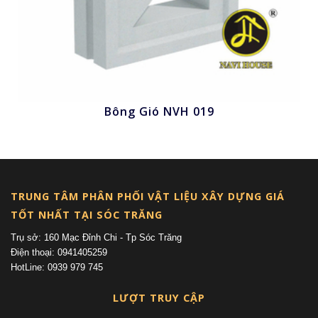
Bông Gió NVH 019
Nhấn để xem
TRUNG TÂM PHÂN PHỐI VẬT LIỆU XÂY DỰNG GIÁ
TỐT NHẤT TẠI SÓC TRĂNG
Trụ sở: 160 Mạc Đỉnh Chi - Tp Sóc Trăng
Điện thoại: 0941405259
HotLine: 0939 979 745
LƯỢT TRUY CẬP