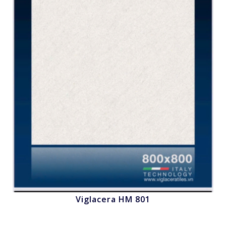
Viglacera HM 801
Nhấn để xem