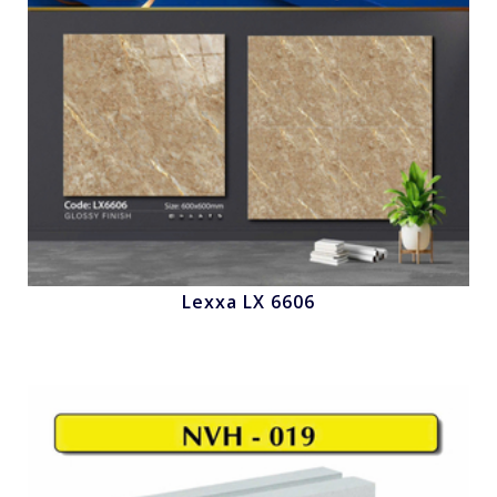
Lexxa LX 6606
Nhấn để xem