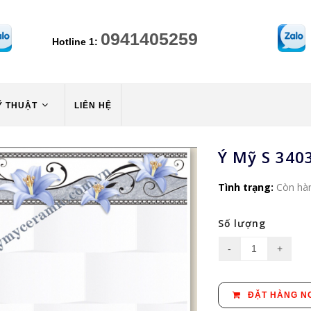
0941405259
Hotline 1:
Ỹ THUẬT
LIÊN HỆ
Ý Mỹ S 340
Tình trạng:
Còn hà
Số lượng
ĐẶT HÀNG N