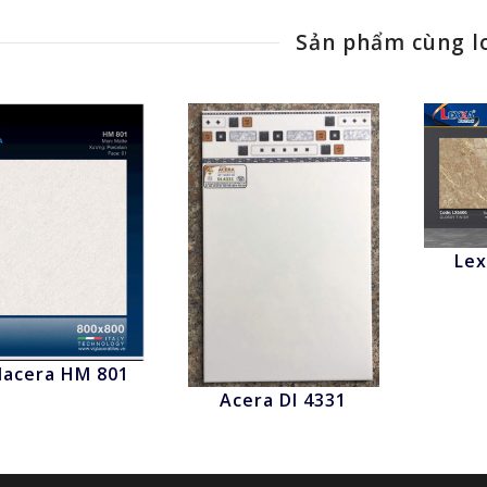
Sản phẩm cùng l
Lex
N
lacera HM 801
Nhấn để xem
Acera Dl 4331
Nhấn để xem