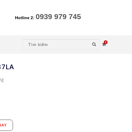
0939 979 745
Hotline 2:
0
37LA
ng
GAY