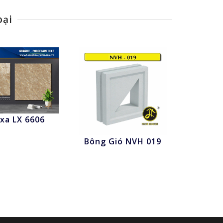
oại
xa LX 6606
hấn để xem
Bông Gió NVH 019
Nhấn để xem